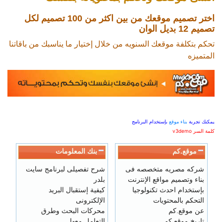
اختر تصميم موقعك من بين اكثر من 100 تصميم لكل
تصميم 12 بديل الوان
تحكم بتكلفة موقعك السنويه من خلال إختيار ما يناسبك من باقاتنا
المتميزه
يمكنك تجربة
بناء موقع
بإستخدام البرنامج
كلمة السر v3demo
موقع.كم
بنك المعلومات
شركه مصريه متخصصه فى
شرح تفصيلى لبرنامج سايت
بناء وتصميم مواقع الإنترنت
بلدر
بإستخدام احدث تكنولوجيا
كيفية إستقبال البريد
التحكم بالمحتويات
الإلكترونى
عن موقع.كم
محركات البحث
وطرق
تاريخ موقع.كم
التعامل معها