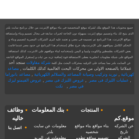
جميع محتويات هذا الموقع ملك لشركة موقع المتخصصة فى بناء مواقع الإنترنت من خلال برنامج سايت بلدر
الذى يتيح لك بناء وتصميم موقع إنترنت بسهولة دون الحاجة لخبرات سابقة فى مجال تصميم وبناء وإستضافة
مواقع الإنترنت، هذا البرنامج تم تصميمه فى مصر، و تعتمد عليه كبرى الشركات المصرية لتصميم وبناء و
التحكم الكامل بمواقعهم على الإنترنت،وقد خرج نطاق إستخدام هذا البرنامج عن حدود مصر عندما قامت
بعض الشركات بفلسطين والكويت وليبيا و اليمن بإستخدامه لبناء مواقعهم على الانترنت، كذلك استضافة
المواقع على شبكة معلومات انجليزية يعطى الاستضافة قوة إضافية تزيد من ثبات و إستقرار المواقع الناتجه
شركة مقاولات
ستجد أحد
عن السايت بلدر مما يساعد على الترقيه بمحركات البحث
مثل كلمة
عملائنا بالصفحه الاولى من محركات البحث العالمية كذلك الكلمات
,
مصاعد
كهربائية
,
توريد وتركيب وصيانة المصاعد والسلالم الكهربائية
,
مصاعد بانوراما
,
عمليات الليزك فى مصر
,
عروض الليزك فى مصر
,
عروض الفيمتو ليزك
في مصر
,
نكت
•
•
•
بنك المعلومات
•
وظائف
المنتجات
موقع.كم
خاليه
معلومات عن سايت
عن الشركه
بناء مواقع
بناء مواقع
•
اتصل بنا
بلدر
تاريخ
شخصيه
معلومات عن البريد
الشركه
تصميم مواقع
تطوير