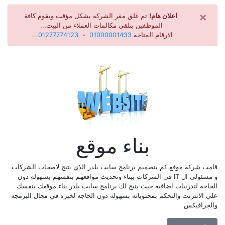
×
اعلان هام!
تم غلق مقر الشركه بشكل مؤقت ويقوم كافة
الموظفين بتلقي مكالمات العملاء من البيت...
الارقام المتاحه
01000001433
-
01277774123
...
بناء موقع
قامت شركة موقع.كم بتصميم برنامج سايت بلدر الذي يتيح لآصحاب الشركات
و مسئولي ال IT في الشركات ببناء وتحديث مواقعهم بنفسهم بسهوله دون
الحاجه لتدريبات اضافيه حيث يتيح لك برنامج سايت بلدر بناء موقعك بنفسك
علي الانترنت والتحكم بمحتوياته بسهوله دون الحاجه لخبره في مجال البرمجه
والجرافيكس