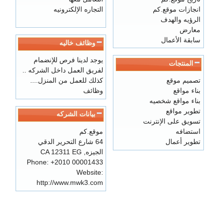
انجازات موقع.كم
التجاره الإلكترونيه
الرؤيه والهدف
معارض
سابقة الأعمال
وظائف خاليه
يوجد لدينا فرص للإنضمام
المنتجات
لفريق العمل داخل الشركه ..
تصميم موقع
كذلك للعمل من المنزل....
بناء مواقع
وظائف
بناء مواقع شخصيه
تطوير مواقع
بيانات الشركه
تسويق على الإنترنت
موقع.كم
استضافه
64 شارع التحرير الدقي
تطوير أعمال
الجيزه
,
EG
12311
CA
Phone:
+2010 00001433
Website:
http://www.mwk3.com