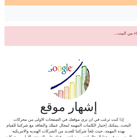
 من البيت...
إشهار موقع
إذا كنت ترغب في ان ترى موقعك في الصفحات الاولى من محركات
البحث..يمكنك إختيار الكلمات المهمه لمجال عملك والتعاقد مع شركتنا للقيام
بهذه المهمه..حيث تلجآ شركتنا للعديد من الشركات الهنديه والامريكيه
المضمونه في هذا المجال لنضمن تواجد موقعك علي الصفحه الاولي بمحركات