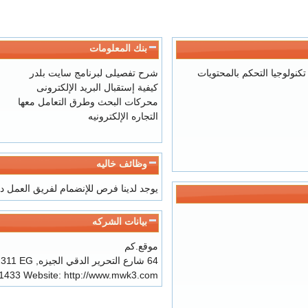
بنك المعلومات
ولوجيا التحكم بالمحتويات
شرح تفصيلى لبرنامج سايت بلدر
كيفية إستقبال البريد الإلكترونى
محركات البحث
وطرق التعامل معها
التجاره الإلكترونيه
وظائف خاليه
يوجد لدينا فرص للإنضمام لفريق العمل د
بيانات الشركه
موقع.كم
64 شارع التحرير الدقي
الجيزه
,
EG
2311
1433
Website:
http://www.mwk3.com