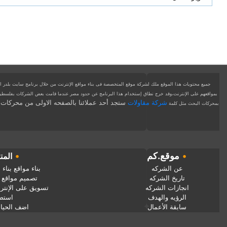
جميع محتويات هذا الموقع ملك لشركة موقع المتخصصة فى بناء مواقع الإنترنت من خلال برنامج سايت بلدر الذ
بمواقعهم على الإنترنت،وقد خرج نطاق إستخدام هذا البرنامج عن حدود مصر عندما قامت بعض الشركات بفلسطين وال
شركة مقاولات
ستجد أحد عملائنا بالصفحه الاولى من محركات 
بمحركات البحث
مثل كلمة
•
موقع.كم
•
المن
عن الشركه
بناء مواقع
بناء
تاريخ الشركه
تصميم مواقع
انجازات الشركه
تسويق على الإنتر
الرؤيه والهدف
استض
سابقة الأعمال
اضف الحيا