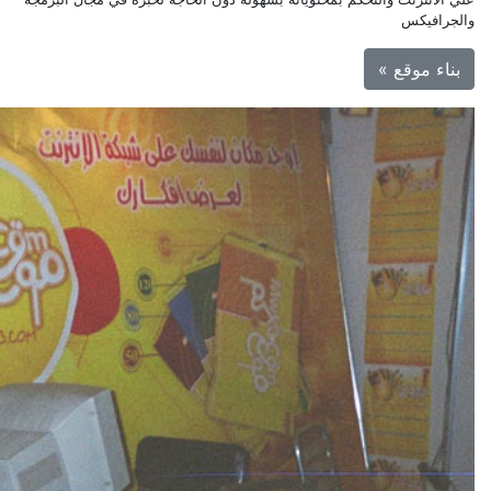
والجرافيكس
بناء موقع »