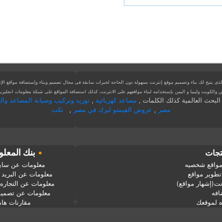
ى يتيح لك بناء وتصميم موقع إنترنت بسهولة دون الحاجة لخبرات سابقة فى مجال تصميم وبناء وإستضافة مواقع الإنت
كويت وليبيا و اليمن بإستخدامه لبناء مواقعهم على الانترنت، كذلك استضافة المواقع على شبكة معلومات انجليزية 
البحث العالمية كذلك الكلمات
,
مصاعد كهربائية
,
توريد وتركيب وصيانة المصاعد والس
مصر
,
عروض الفيمتو ليزك في مصر
,
نكت
•
بنك المعل
تجات
معلومات عن ساي
 مواقع شخصيه
معلومات عن البريد ا
تطوير مواقع
معلومات عن التجاره ا
نت(إشهار مواقع)
معلومات عن تصميم
افه
مقارنات هام
ه لموقعك