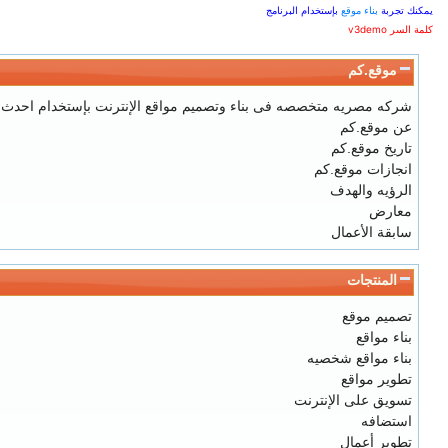
يمكنك تجربة
بناء موقع
بإستخدام البرنامج
كلمة السر v3demo
موقع.كم
شركه مصريه متخصصه فى بناء وتصميم مواقع الإنترنت بإستخدام احدث تكن
عن موقع.كم
تاريخ موقع.كم
انجازات موقع.كم
الرؤيه والهدف
معارض
سابقة الأعمال
المنتجات
تصميم موقع
بناء مواقع
بناء مواقع شخصيه
تطوير مواقع
تسويق على الإنترنت
استضافه
تطوير أعمال