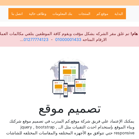
البداية
موقع.كم
المنتجات
بنك المعلومات
وظائف خالية
اتصل بنا
هام!
تم غلق مقر الشركه بشكل مؤقت ويقوم كافة الموظفين بتلقي مكالمات العملاء
الارقام المتاحه
01000001433
-
01277774123
...
تصميم موقع
يمكنك الإعتماد علي فريق شركة موقع.كم المدرب في تصميم موقع شركتك
وبناء الموقع بإستخدام احدث التقنيات مثل الــ jquery , bootstrap ,
responsive حتي تتوافق مع الأجهزه المختلفه والمقاسات المختلفه للشاشات