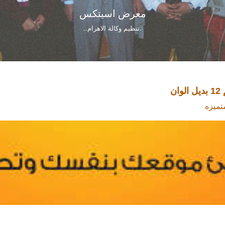
معرض اندورز
.من اكبر معارض الاثاث والديكور بمصر والشرق الاوسط..
تميزه